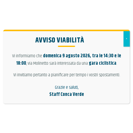
TICKET ON LINE
AVVISO VIABILITÀ
×
ACQUAPARK
TARGET
Vi informiamo che
domenica 9 agosto 2026, tra le 14:30 e le
3, 2, 1… SPLASH
ORARI E PREZZI
18:00
, via Molinetto sarà interessata da una
gara ciclistica
.
ATTIVITÀ
Vi invitiamo pertanto a pianificare per tempo i vostri spostamenti.
ORDINA
Grazie e saluti,
SERVIZI
Staff Conca Verde
INFO
LOGIN
3, 2, 1… SPLASH
CONCA VERDE TI