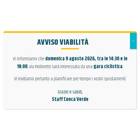
AVVISO VIABILITÀ
×
TICKET ON LINE
ACQUAPARK
Vi informiamo che
domenica 9 agosto 2026, tra le 14:30 e le
TARGET
18:00
, via Molinetto sarà interessata da una
gara ciclistica
.
ORARI E PREZZI
Vi invitiamo pertanto a pianificare per tempo i vostri spostamenti.
ATTIVITÀ
ORDINA
Grazie e saluti,
SERVIZI
Staff Conca Verde
INFO
LOGIN