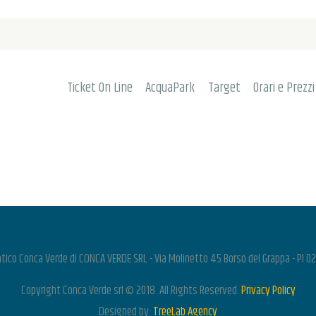
TICKET ON LINE
ACQUAPARK
TARGET
Ticket On Line
AcquaPark
Target
Orari e Prezzi
ORARI E PREZZI
ATTIVITÀ
ORDINA
SERVIZI
INFO
tico Conca Verde di CONCA VERDE SRL - Via Molinetto 45 Borso del Grappa - PI
Copyright Conca Verde srl © 2018. All Rights Reserved.
Privacy Policy
LOGIN
Designed by:
TreeLab Agency