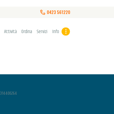
0423 561220
Attività
Ordina
Servizi
Info
 02314400264