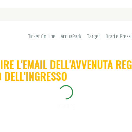
TICKET ON LINE
ACQUAPARK
TARGET
Ticket On Line
AcquaPark
Target
Orari e Prezzi
ORARI E PREZZI
BIRE L'EMAIL DELL'AVVENUTA RE
ATTIVITÀ
 DELL'INGRESSO
ORDINA
SERVIZI
Loading
INFO
LOGIN