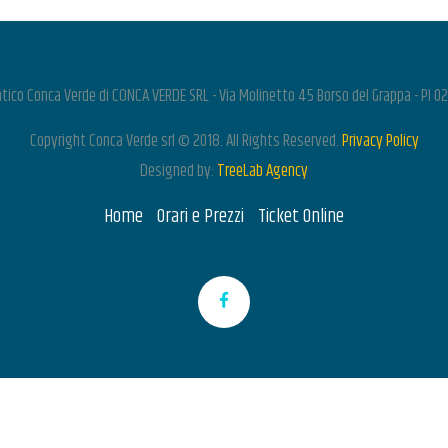
tico Conca Verde di CONCA VERDE SRL - Via Molinetto 45 Borso del Grappa - PI
Copyright Conca Verde srl © 2018. All Rights Reserved.
Privacy Policy
Designed by:
TreeLab Agency
Home
Orari e Prezzi
Ticket Online